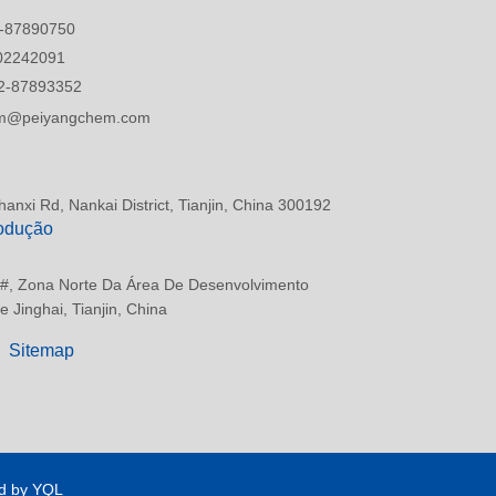
-87890750
02242091
2-87893352
tim@peiyangchem.com
anxi Rd, Nankai District, Tianjin, China 300192
odução
 #, Zona Norte Da Área De Desenvolvimento
 Jinghai, Tianjin, China
Sitemap
d by YQL