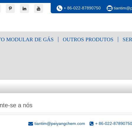
+ 86-022-87890750
tiantim@
O MODULAR DE GÁS
OUTROS PRODUTOS
SE
nte-se a nós
tiantim@peiyangchem.com
+ 86-022-8789075