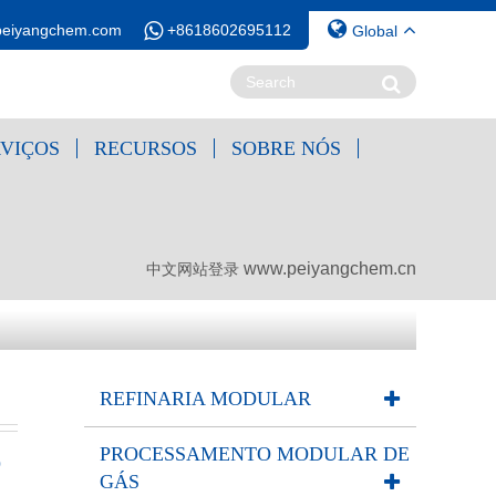
peiyangchem.com
+8618602695112
Global
RVIÇOS
RECURSOS
SOBRE NÓS
www.peiyangchem.cn
中文网站登录
REFINARIA MODULAR
PROCESSAMENTO MODULAR DE
0
GÁS