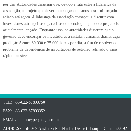
por dia. Autoridades disseram que, devido à luta entre a liderança da
associação, o projeto que deveria começar dois anos atrás foi forçado
adiado até agora. A liderança da associação começou a discutir com
investidores estrangeiros e parceiros de tecnologia quando o projeto foi
oficialmente lançado. Enquanto isso, as autoridades disseram que o
governo deve encorajar os investidores a instalar refinarias diárias cuja
produção é entre 30.000 e 35.000 barris por dia, a fim de resolver o
problema da dependência de importações de petróleo refinado o mais
rápido possível.
TEL:+ 86-022-87890750
FAX:+ 86-022-87893352
EMAIL:
tiantim@peiyangchem.com
ADDRESS:15F, 269 Anshanxi Rd, Nankai District, Tianjin, China 300192