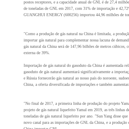
postos receptores, e a capacidade anual de GNL é de 27,4 milh
de toneladas de GNL em 2017, com 31% de importação e 42,72% de
GUANGHUI ENERGY (600256) importou 44,96 milhões de tonelad
"Como a produção de gás natural na China é limitada, a produçã
importar gás natural para complementar nossa lacuna de deman
gás natural da China será de 147,96 bilhões de metros cúbicos
externa de 39%.
Importação de gás natural do gasoduto da China é aumentada rela
gasoduto de gás natural aumentará significativamente a importa
e Rússia fornecerão gás natural ao nosso país do noroeste, sudoe
China, a oferta diversificada de importações e também aumentará
"No final de 2017, a primeira linha de produção do projeto Ya
projeto de gás natural liquefeito Yamal em 2019, as três linha
toneladas de gás natural liquefeito por ano. ”Sun Yang disse qu
novo canal para as importações de GNL da China, e a produção de
China importar GNL.