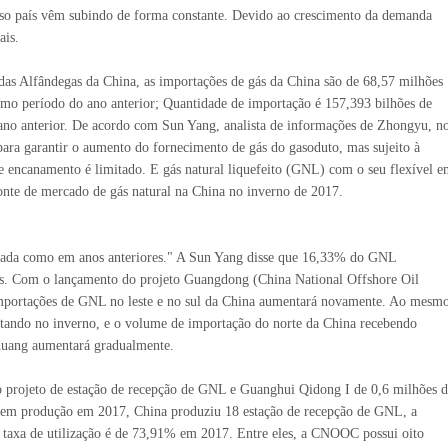
so país vêm subindo de forma constante. Devido ao crescimento da demanda
ais.
 das Alfândegas da China, as importações de gás da China são de 68,57 milhões
o período do ano anterior; Quantidade de importação é 157,393 bilhões de
o anterior. De acordo com Sun Yang, analista de informações de Zhongyu, n
para garantir o aumento do fornecimento de gás do gasoduto, mas sujeito à
e encanamento é limitado. E gás natural liquefeito (GNL) com o seu flexível 
onte de mercado de gás natural na China no inverno de 2017.
zada como em anos anteriores." A Sun Yang disse que 16,33% do GNL
s. Com o lançamento do projeto Guangdong (China National Offshore Oil
importações de GNL no leste e no sul da China aumentará novamente. Ao mesm
tando no inverno, e o volume de importação do norte da China recebendo
zhuang aumentará gradualmente.
projeto de estação de recepção de GNL e Guanghui Qidong I de 0,6 milhões d
o em produção em 2017, China produziu 18 estação de recepção de GNL, a
 a taxa de utilização é de 73,91% em 2017. Entre eles, a CNOOC possui oito