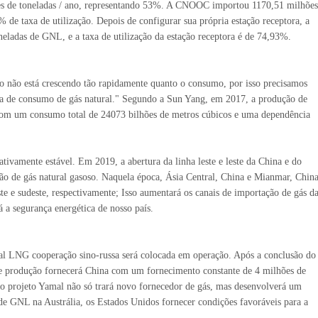
ões de toneladas / ano, representando 53%. A CNOOC importou 1170,51 milhões
 taxa de utilização. Depois de configurar sua própria estação receptora, a
as de GNL, e a taxa de utilização da estação receptora é de 74,93%.
o não está crescendo tão rapidamente quanto o consumo, por isso precisamos
da de consumo de gás natural." Segundo a Sun Yang, em 2017, a produção de
, com um consumo total de 24073 bilhões de metros cúbicos e uma dependência
tivamente estável. Em 2019, a abertura da linha leste e leste da China e do
ção de gás natural gasoso. Naquela época, Ásia Central, China e Mianmar, Chin
ste e sudeste, respectivamente; Isso aumentará os canais de importação de gás d
 a segurança energética de nosso país.
mal LNG cooperação sino-russa será colocada em operação. Após a conclusão do
s de produção fornecerá China com um fornecimento constante de 4 milhões de
e o projeto Yamal não só trará novo fornecedor de gás, mas desenvolverá um
 GNL na Austrália, os Estados Unidos fornecer condições favoráveis ​​para a