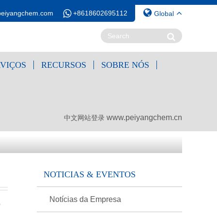
peiyangchem.com
+8618602695112
Global
RVIÇOS
RECURSOS
SOBRE NÓS
www.peiyangchem.cn
中文网站登录
NOTICIAS & EVENTOS
Notícias da Empresa
0