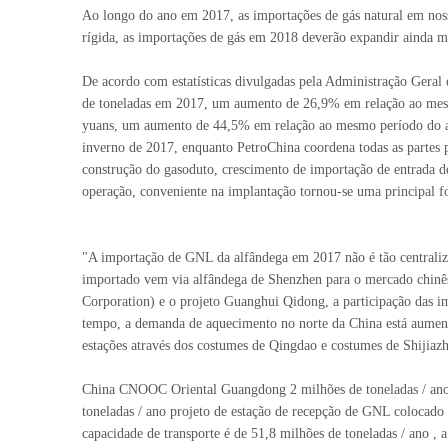
Ao longo do ano em 2017, as importações de gás natural em nos
rígida, as importações de gás em 2018 deverão expandir ainda m
De acordo com estatísticas divulgadas pela Administração Geral
de toneladas em 2017, um aumento de 26,9% em relação ao mesm
yuans, um aumento de 44,5% em relação ao mesmo período do an
inverno de 2017, enquanto PetroChina coordena todas as partes 
construção do gasoduto, crescimento de importação de entrada d
operação, conveniente na implantação tornou-se uma principal f
"A importação de GNL da alfândega em 2017 não é tão centrali
importado vem via alfândega de Shenzhen para o mercado chinê
Corporation) e o projeto Guanghui Qidong, a participação das 
tempo, a demanda de aquecimento no norte da China está aumen
estações através dos costumes de Qingdao e costumes de Shijia
China CNOOC Oriental Guangdong 2 milhões de toneladas / ano 
toneladas / ano projeto de estação de recepção de GNL colocad
capacidade de transporte é de 51,8 milhões de toneladas / ano ,