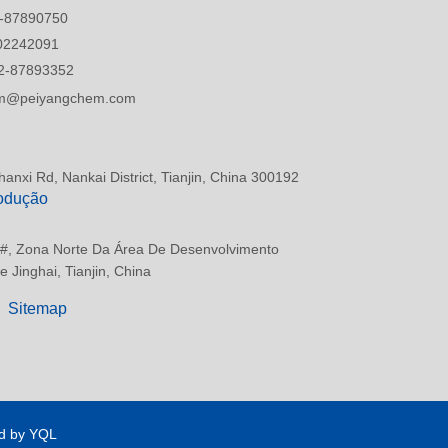
-87890750
02242091
2-87893352
tim@peiyangchem.com
anxi Rd, Nankai District, Tianjin, China 300192
odução
 #, Zona Norte Da Área De Desenvolvimento
 Jinghai, Tianjin, China
Sitemap
d by YQL