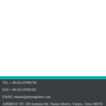
TEL:+ 86-022-87890750
FAX:+ 86-022-87893352
EMAIL:
tiantim@peiyangchem.com
ADDRESS:15F, 269 Anshanxi Rd, Nankai District, Tianjin, China 300192