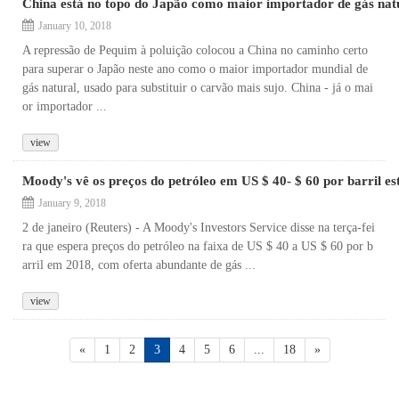
China está no topo do Japão como maior importador de gás na
January 10, 2018
A repressão de Pequim à poluição colocou a China no caminho certo
para superar o Japão neste ano como o maior importador mundial de
gás natural, usado para substituir o carvão mais sujo. China - já o mai
or importador ...
view
Moody's vê os preços do petróleo em US $ 40- $ 60 por barril es
January 9, 2018
2 de janeiro (Reuters) - A Moody's Investors Service disse na terça-fei
ra que espera preços do petróleo na faixa de US $ 40 a US $ 60 por b
arril em 2018, com oferta abundante de gás ...
view
«
1
2
3
4
5
6
...
18
»